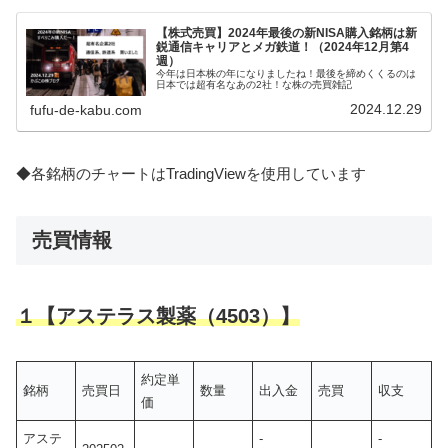
【株式売買】2024年最後の新NISA購入銘柄は新
鋭通信キャリアとメガ鉄道！（2024年12月第4
週）
今年は日本株の年になりましたね！最後を締めくくるのは
日本では超有名なあの2社！な株の売買雑記
2024.12.29
fufu-de-kabu.com
◆各銘柄のチャートはTradingViewを使用しています
売買情報
１【アステラス製薬（4503）】
約定単
銘柄
売買日
数量
出入金
売買
収支
価
アステ
-
-