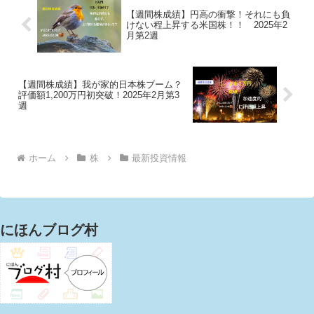
【週間株成績】円高の衝撃！それにも負
けない程上昇する米国株！！ 2025年2
月第2週
【週間株成績】我が家的日本株ブーム？
評価額1,200万円初突破！2025年2月第3
週
ホーム
株
最新投資情報
にほんブログ村