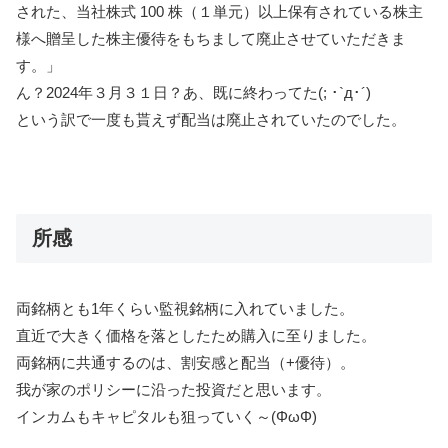
された、当社株式 100 株（１単元）以上保有されている株主
様へ贈呈した株主優待をもちまして廃止させていただきま
す。」
ん？2024年３月３１日？あ、既に終わってた(; ･`д･´)
という訳で一度も貰えず配当は廃止されていたのでした。
所感
両銘柄とも1年くらい監視銘柄に入れていました。
直近で大きく価格を落としたため購入に至りました。
両銘柄に共通するのは、割安感と配当（+優待）。
我が家のポリシーに沿った投資だと思います。
インカムもキャピタルも狙っていく～(ΦωΦ)