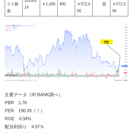
202502
ラス製
￥1,430
400
￥572,0
買
￥572,0
14
薬
00
00
主要データ（IR BANK調べ）
PBR 1.78
PER 190.39（！）
ROE 0.94%
配当利回り 4.97％