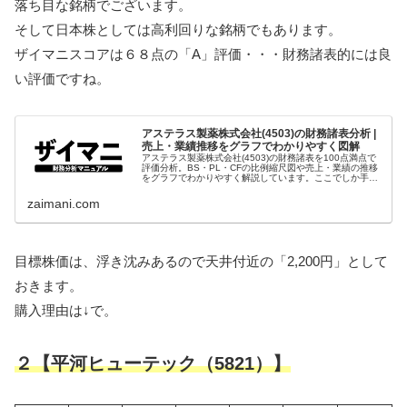
落ち目な銘柄でございます。
そして日本株としては高利回りな銘柄でもあります。
ザイマニスコアは６８点の「A」評価・・・財務諸表的には良
い評価ですね。
アステラス製薬株式会社(4503)の財務諸表分析 |
売上・業績推移をグラフでわかりやすく図解
アステラス製薬株式会社(4503)の財務諸表を100点満点で
評価分析。BS・PL・CFの比例縮尺図や売上・業績の推移
をグラフでわかりやすく解説しています。ここでしか手に
入らない財務情報・データをファンダメンタルズ分析にご
活用ください。
zaimani.com
目標株価は、浮き沈みあるので天井付近の「2,200円」として
おきます。
購入理由は↓で。
２【平河ヒューテック（5821）】