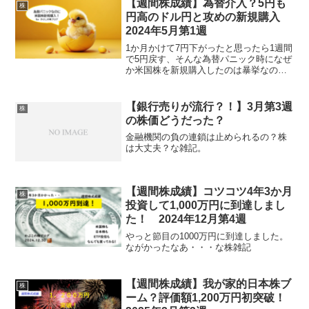
【週間株成績】為替介入？5円も
株
円高のドル円と攻めの新規購入
2024年5月第1週
1か月かけて7円下がったと思ったら1週間
で5円戻す、そんな為替パニック時になぜ
か米国株を新規購入したのは暴挙なの？
な株雑記
【銀行売りが流行？！】3月第3週
株
の株価どうだった？
金融機関の負の連鎖は止められるの？株
は大丈夫？な雑記。
【週間株成績】コツコツ4年3か月
株
投資して1,000万円に到達しまし
た！ 2024年12月第4週
やっと節目の1000万円に到達しました。
ながかったなあ・・・な株雑記
【週間株成績】我が家的日本株ブ
株
ーム？評価額1,200万円初突破！