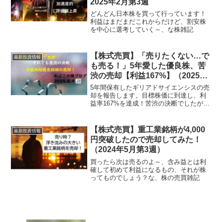
2025年2月第3週
どんどん日本株を買って行っています！
利益はまだまだこれからだけど、割安株
を中心に選考していく～、な株雑記
【株式売買】「売りたくない…で
最新投資情報
も売る！」5年愛した優良株、苦
渋の売却【利益167%】（2025年
8月第2週）
5年間保有したギリアドサイエンシスの売
却を報告します。目標株価に到達し、利
益率167%を達成！苦渋の決断でしたが、
売却理由や利益の詳細、そしてこの銘柄
への思いを正直に綴ります。
【株式売買】重工業銘柄が4,000
最新投資情報
円突破したので売却してみた！
（2024年5月第3週）
買ったら次は売るのよ～、含み益とは利
確して初めて利益になるもの、それが株
ってものでしょう？な、株の売買雑記