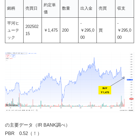
約定単
銘柄
売買日
数量
出入金
売買
収支
価
平河ヒ
-
-
202502
ューテ
￥1,475
200
￥295,0
買
￥295,0
15
ック
00
00
の主要データ（IR BANK調べ）
PBR 0.52（！）