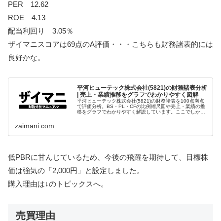
PER 12.62
ROE 4.13
配当利回り 3.05％
ザイマニスコアは69点のA評価・・・こちらも財務諸表的には
良好かな。
平河ヒューテック株式会社(5821)の財務諸表分析
| 売上・業績推移をグラフでわかりやすく図解
平河ヒューテック株式会社(5821)の財務諸表を100点満点
で評価分析。BS・PL・CFの比例縮尺図や売上・業績の推
移をグラフでわかりやすく解説しています。ここでしか手
に入らない財務情報・データをファンダメンタルズ分析に
ご活用ください。
zaimani.com
低PBRに甘んじているため、今後の飛躍を期待して、目標株
価は強気の「2,000円」と設定しました。
購入理由は↓のトピックスへ。
売買理由