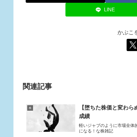
LINE
かぶこ
関連記事
【堕ちた株価と変わらぬ
株
成績
軽いジャブのように市場全体
になる！な株雑記