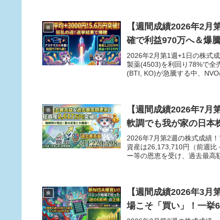
【週間成績2026年2月
株
確で利益970万へ＆爆
2026年2月第1週+1日の株
製薬(4503)を利回り78%
(BTI, KO)が急騰する中
フォリオと今後の売買戦略を
【週間成績2026年7月
株
軟調でも我が家の日本
2026年7月第2週の株式成
資産は26,173,710円（前
ー等の恩恵を受け、過去最高
【週間成績2026年3
株
場こそ「買い」！一挙