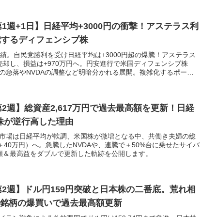
第1週+1日】日経平均+3000円の衝撃！アステラス利
騰するディフェンシブ株
式成績。自民党勝利を受け日経平均は+3000円超の爆騰！アステラス
で全売却し、損益は+970万円へ。円安進行で米国ディフェンシブ株
、NVOの急落やNVDAの調整など明暗分かれる展開。複雑化するポート
公開します。
第2週】総資産2,617万円で過去最高額を更新！日経
株が逆行高した理由
績！市場は日経平均が軟調、米国株が微増となる中、共働き夫婦の総
週比＋40万円）へ。急騰したNVDAや、連騰で＋50%台に乗せたサイバ
額＆最高益をダブルで更新した軌跡を公開します。
月第2週】ドル円159円突破と日本株の二番底。荒れ相
6銘柄の爆買いで過去最高額更新