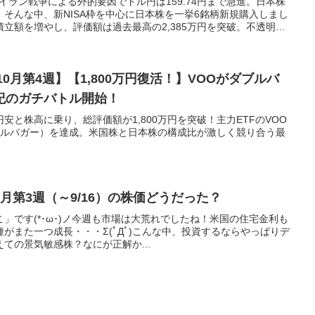
。イラン戦争による外的要因でドル円は159.74円まで急進。日本株
そんな中、新NISA枠を中心に日本株を一挙6銘柄新規購入しまし
立額を増やし、評価額は過去最高の2,385万円を突破。不透明な
を公開します。
10月第4週】【1,800万円復活！】VOOがダブルバ
紀のガチバトル開始！
安と株高に乗り、総評価額が1,800万円を突破！主力ETFのVOO
ダブルバガー）を達成。米国株と日本株の構成比が激しく競り合う最
7】9月第3週（～9/16）の株価どうだった？
」です(*･ω･)ノ今週も市場は大荒れでしたね！米国の住宅金利も
がまた一つ成長・・・Σ(ﾟДﾟ)こんな中、投資するならやっぱりデ
ての景気敏感株？なにが正解か...