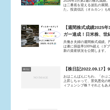
2026年3月第2週の株式成績
は二番底を迎える波乱の展開。
た。投資信託（オルカン）も積
相場での「攻め」の資産形成
【週間株式成績2025年
株
ガー達成！日米株、世
共働き夫婦の週間株式成績。円
は遂に損益率100%超え（
新の資産状況を公開します。
【株日記2022.09.1
株日記
おはこんばんにちわ、「かぶこ
上昇しちゃって、景気悪化の種
ィフェンシブ株？それともあえ