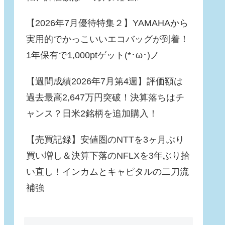
【2026年7月優待特集２】YAMAHAから
実用的でかっこいいエコバッグが到着！
1年保有で1,000ptゲット(*･ω･)ノ
【週間成績2026年7月第4週】評価額は
過去最高2,647万円突破！決算落ちはチ
ャンス？日米2銘柄を追加購入！
【売買記録】安値圏のNTTを3ヶ月ぶり
買い増し＆決算下落のNFLXを3年ぶり拾
い直し！インカムとキャピタルの二刀流
補強