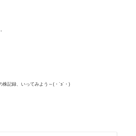
す。
記録、いってみよう～(・´з`・)