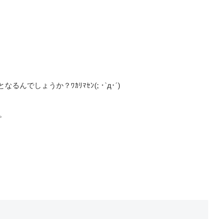
でしょうか？ﾜｶﾘﾏｾﾝ(; ･`д･´)
2。
。