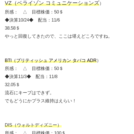
VZ（ベライゾン コミュニケーションズ
）
所感： △ 目標株価：50＄
◆決算10/24◆ 配当：11/6
38.58＄
やっと回復してきたので、ここは堪えどころですね。
BTI（ブリティッシュ アメリカン タバコ ADR
）
所感： △ 目標株価：50＄
◆決算11/3◆ 配当：11/8
32.05＄
流石にキープはできず。
でもどうにかプラス維持はえらい！
DIS（ウォルトディズニー）
所感： △ 目標株価：100＄