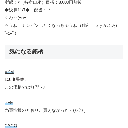
所感：×（特定口座）目標：3,600円前後
◆決算11/7◆ 配当：？
ぐわ～(+o+)
もうね、ナンピンしたくなっちゃうね（錯乱 ｂｙかぶお(
˘•ω•˘ )
気になる銘柄
VYM
100＄警察。
この価格では無理～♪
PFE
売買情報のとおり、買えなかった～(≧◇≦)
CSCO