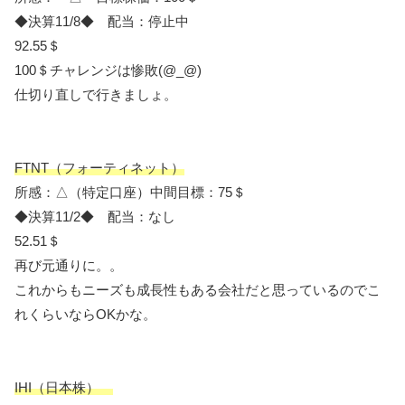
◆決算11/8◆ 配当：停止中
92.55＄
100＄チャレンジは惨敗(@_@)
仕切り直しで行きましょ。
FTNT（フォーティネット）
所感：△（特定口座）中間目標：75＄
◆決算11/2◆ 配当：なし
52.51＄
再び元通りに。。
これからもニーズも成長性もある会社だと思っているのでこ
れくらいならOKかな。
IHI（日本株）