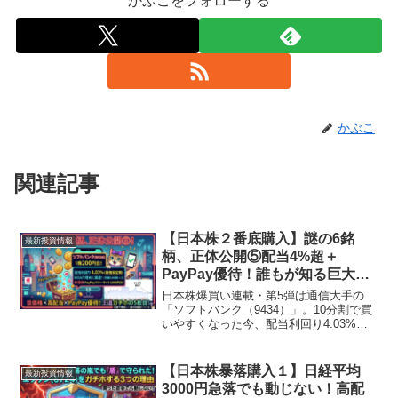
かぶこをフォローする
かぶこ
関連記事
【日本株２番底購入】謎の6銘
最新投資情報
柄、正体公開⑤配当4%超＋
PayPay優待！誰もが知る巨大企
業「ソフトバンク（9434）」を
日本株爆買い連載・第5弾は通信大手の
暴落の底で拾った理由
「ソフトバンク（9434）」。10分割で買
いやすくなった今、配当利回り4.03%の
安定還元と新設されたPayPayポイント優
待が魅力。全セグメント増収の好決算＆
上方修正を発表した同社を、213円で200
【日本株暴落購入１】日経平均
最新投資情報
株仕込んだ投資判断と将来性を解説しま
3000円急落でも動じない！高配
す。