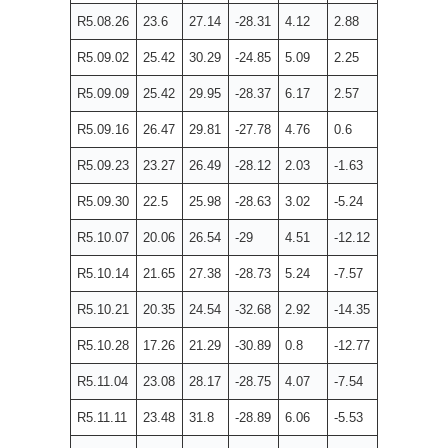
R5.08.26
23.6
27.14
-28.31
4.12
2.88
R5.09.02
25.42
30.29
-24.85
5.09
2.25
R5.09.09
25.42
29.95
-28.37
6.17
2.57
R5.09.16
26.47
29.81
-27.78
4.76
0.6
R5.09.23
23.27
26.49
-28.12
2.03
-1.63
R5.09.30
22.5
25.98
-28.63
3.02
-5.24
R5.10.07
20.06
26.54
-29
4.51
-12.12
R5.10.14
21.65
27.38
-28.73
5.24
-7.57
R5.10.21
20.35
24.54
-32.68
2.92
-14.35
R5.10.28
17.26
21.29
-30.89
0.8
-12.77
R5.11.04
23.08
28.17
-28.75
4.07
-7.54
R5.11.11
23.48
31.8
-28.89
6.06
-5.53