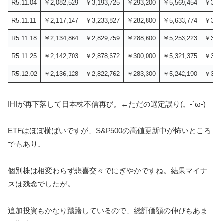
R5.11.04
￥2,082,529
￥3,193,725
￥293,200
￥5,569,454
￥3,8
R5.11.11
￥2,117,147
￥3,233,827
￥282,800
￥5,633,774
￥3,8
R5.11.18
￥2,134,864
￥2,829,759
￥288,600
￥5,253,223
￥3,4
R5.11.25
￥2,142,703
￥2,878,672
￥300,000
￥5,321,375
￥3,4
R5.12.02
￥2,136,128
￥2,822,762
￥283,300
￥5,242,190
￥3,4
IHIが再下落して日本株不信再び。←ただの選定誤り(。-`ω-)
ETFはほぼ横ばいですが、S&P500の高値更新中が怖いところ
でもあり。
個別株は相変わらず悲喜交々でにぎやかですね。結果マイナ
スは残念でしたが。
追加投資もかなり躊躇しているので、総評価額の伸びもあま