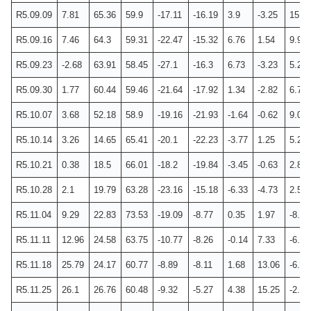
R5.09.09
7.81
65.36
59.9
-17.11
-16.19
3.9
-3.25
15.4
R5.09.16
7.46
64.3
59.31
-22.47
-15.32
6.76
1.54
9.92
R5.09.23
-2.68
63.91
58.45
-27.1
-16.3
6.73
-3.23
5.29
R5.09.30
1.77
60.44
59.46
-21.64
-17.92
1.34
-2.82
6.79
R5.10.07
3.68
52.18
58.9
-19.16
-21.93
-1.64
-0.62
9.02
R5.10.14
3.26
14.65
65.41
-20.1
-22.23
-3.77
1.25
5.25
R5.10.21
0.38
18.5
66.01
-18.2
-19.84
-3.45
-0.63
2.88
R5.10.28
2.1
19.79
63.28
-23.16
-15.18
-6.33
-4.73
2.59
R5.11.04
9.29
22.83
73.53
-19.09
-8.77
0.35
1.97
-8.13
R5.11.11
12.96
24.58
63.75
-10.77
-8.26
-0.14
7.33
-6.16
R5.11.18
25.79
24.17
60.77
-8.89
-8.11
1.68
13.06
-6.54
R5.11.25
26.1
26.76
60.48
-9.32
-5.27
4.38
15.25
-2.74