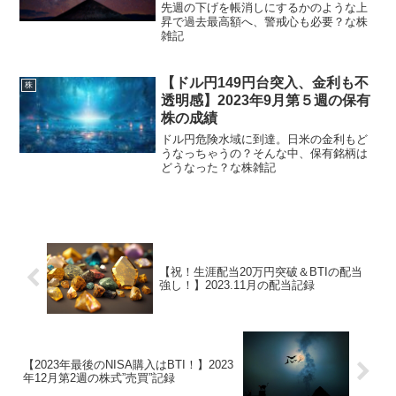
先週の下げを帳消しにするかのような上
昇で過去最高額へ、警戒心も必要？な株
雑記
【ドル円149円台突入、金利も不
株
透明感】2023年9月第５週の保有
株の成績
ドル円危険水域に到達。日米の金利もど
うなっちゃうの？そんな中、保有銘柄は
どうなった？な株雑記
【祝！生涯配当20万円突破＆BTIの配当
強し！】2023.11月の配当記録
【2023年最後のNISA購入はBTI！】2023
年12月第2週の株式”売買”記録