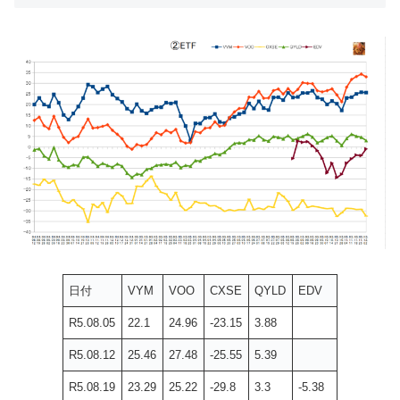
日付
VYM
VOO
CXSE
QYLD
EDV
R5.08.05
22.1
24.96
-23.15
3.88
R5.08.12
25.46
27.48
-25.55
5.39
R5.08.19
23.29
25.22
-29.8
3.3
-5.38