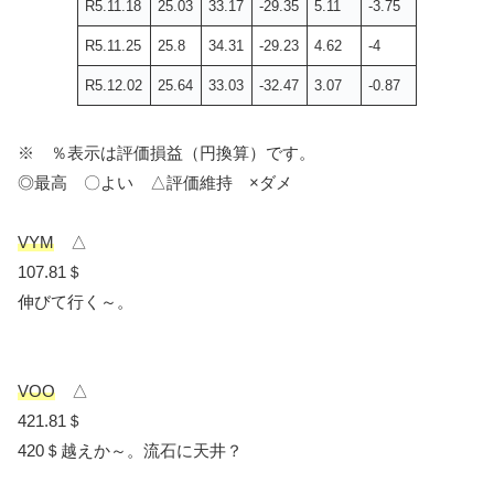
R5.11.18
25.03
33.17
-29.35
5.11
-3.75
R5.11.25
25.8
34.31
-29.23
4.62
-4
R5.12.02
25.64
33.03
-32.47
3.07
-0.87
※ ％表示は評価損益（円換算）です。
◎最高 〇よい △評価維持 ×ダメ
VYM
△
107.81＄
伸びて行く～。
VOO
△
421.81＄
420＄越えか～。流石に天井？