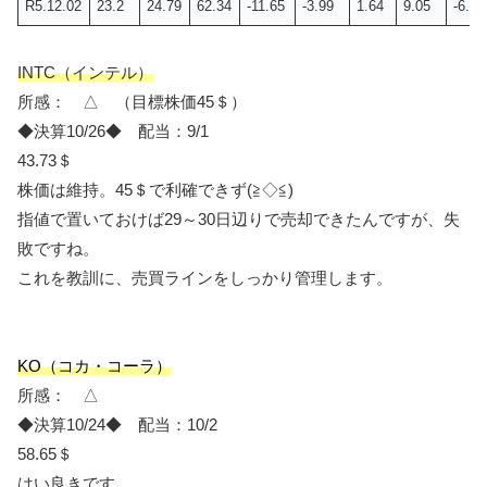
R5.12.02
23.2
24.79
62.34
-11.65
-3.99
1.64
9.05
-6.07
INTC（インテル）
所感： △ （目標株価45＄）
◆決算10/26◆ 配当：9/1
43.73＄
株価は維持。45＄で利確できず(≧◇≦)
指値で置いておけば29～30日辺りで売却できたんですが、失
敗ですね。
これを教訓に、売買ラインをしっかり管理します。
KO（コカ・コーラ）
所感： △
◆決算10/24◆ 配当：10/2
58.65＄
はい良きです。