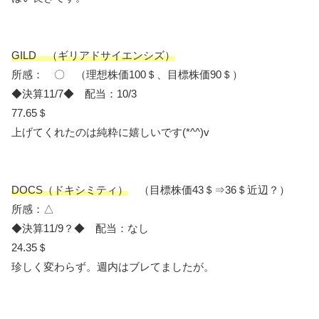
GILD （ギリアドサイエンシズ）
所感： 〇 （理想株価100＄、目標株価90＄）
◆決算11/7◆ 配当：10/3
77.65＄
上げてくれたのは純粋に嬉しいです(*^^)v
DOCS（ドキシミティ）
（目標株価43＄⇒36＄近辺？）
所感：△
◆決算11/9？◆ 配当：なし
24.35＄
珍しく変わらず。週内はブレてましたが。