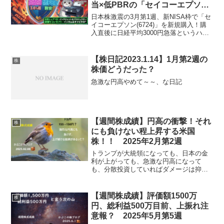
当×低PBRの「セイコーエプソ
ン」を新NISA枠で迎え入れた理
日本株激震の3月第1週、新NISA枠で「セ
由
イコーエプソン(6724)」を新規購入！購
入直後に日経平均3000円急落というハプ
ニングに見舞われるも、高配当・低
PBR・世界シェア1位という強固なファン
ダメンタルズから継続保有を確信。暴落
【株日記2023.1.14】1月第2週の
株
相場だからこそ際立つ同銘柄の「守備
株価どうだった？
力」と、今後の目標株価、具体的な購入
理由を詳しく解説します。
急激な円高やめて～～、な日記
【週間株成績】円高の衝撃！それ
株
にも負けない程上昇する米国
株！！ 2025年2月第2週
トランプが大統領になっても、日本の金
利が上がっても、急激な円高になって
も、分散投資していればダメージは抑え
られるってね、な株雑記
【週間株成績】評価額1500万
株
円、総利益500万目前、上振れ注
意報？ 2025年5月第5週