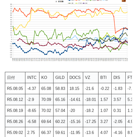
日付
INTC
KO
GILD
DOCS
VZ
BTI
DIS
FTN
R5.08.05
-4.37
65.08
58.83
18.15
-21.6
-0.22
-1.83
-7.21
R5.08.12
-2.9
70.09
65.16
-14.61
-18.01
1.57
3.57
5.38
R5.08.19
-8.65
70.02
57.04
-20
-18.2
1.07
0.31
1.18
R5.08.26
-6.58
69.64
60.22
-15.16
-17.25
3.27
-2.05
4.94
R5.09.02
2.75
66.37
59.61
-11.95
-13.6
4.07
-4.16
8.5