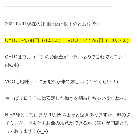
2022.08.11現在の評価損益は以下のとおりです。
QYLD：‐4,781円（-1.91％） VOO：+47,287円（+10.17％）
QYLDは毎月（！）の分配金が「命」なのでこれでもヨシ！
(ΦωΦ)
VOOも地味～～に分配金が来て嬉しい（１％くらい？）
やっぱりＥＴＦには安定した動きを期待しちゃいますね～。
NISA枠としてはまだ70万円ちょっと空きありますが、INのタ
イミング、そもそもお金の用意ができるか（笑）が問題とな
っております！(=_=)