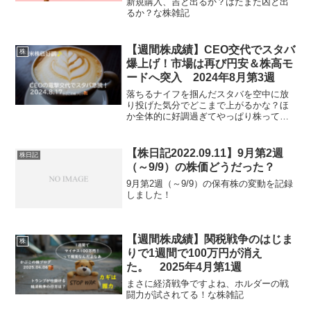
新規購入、吉と出るか？はたまた凶と出
るか？な株雑記
【週間株成績】CEO交代でスタバ
株
爆上げ！市場は再び円安＆株高モ
ードへ突入 2024年8月第3週
落ちるナイフを掴んだスタバを空中に放
り投げた気分でどこまで上がるかな？ほ
か全体的に好調過ぎてやっぱり株って分
からない、な株雑記
【株日記2022.09.11】9月第2週
株日記
（～9/9）の株価どうだった？
9月第2週（～9/9）の保有株の変動を記録
しました！
【週間株成績】関税戦争のはじま
株
りで1週間で100万円が消え
た。 2025年4月第1週
まさに経済戦争ですよね、ホルダーの戦
闘力が試されてる！な株雑記