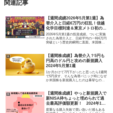
関連記事
【週間成績2026年5月第1週】為
株
替介入と日経6万円の狂乱！信越
化学目標到達＆東京メトロ初の含
み損！？
2026年5月第1週の投資成績。ついに実施
された為替介入と、日経平均の一時6万円
突破という歴史的瞬間に直面。米国株で
はTEAMやSBUXが好決算で躍進し、日本
株では信越化学が目標株価に到達！一方
で東京メトロが初の含み損を記録するな
【週間株成績】為替介入？5円も
株
ど、波乱含みの相場。最新の資産評価額
円高のドル円と攻めの新規購入
2,450万円の推移と、次の一手を狙う気に
2024年5月第1週
なる銘柄をリアルに公開します。
1か月かけて7円下がったと思ったら1週間
で5円戻す、そんな為替パニック時になぜ
か米国株を新規購入したのは暴挙なの？
な株雑記
【週間株成績】やっと新規購入で
株
新NISA枠ちょっと埋められて過
去最高評価額更新！ 2024年11
月第1週
度重なる購入失敗で買い急いだ感もある