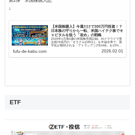
第2弾 米国株購入記
↓
【米国株購入】今週だけで300万円投資！？
日本株の守りから一転、米国ハイテク株でキ
ャピタルを狙う「攻め」の戦略
2026年1月第4週の米国株売買記録。AIクラウドで受
注残78兆円の「オラクル(ORCL)」を半値水準で、黒
字化が期待される「アトラシアン(TEAM)」を10%急
落の最安値圏でナイアガラ・ハント！一時的な調整局
2026.02.01
fufu-de-kabu.com
面にある優良ハイテク株を逆張りで仕込んだ理由、目
標株価、今後の展望を「かぶこ」が解説します。
ETF