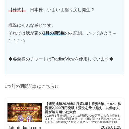
【株式】
日本株、いよいよ揺り戻し発生？
概況はそんな感じです。
それでは我が家の
1月の第5週
の株記録、いってみよう～
(・´з`・)
◆各銘柄のチャートはTradingViewを使用しています◆
1つ前の週間記事はこちら↓↓
【週間成績2026年1月第4週】投資5年、ついに株
資産2,000万円突破！荒波を乗り越え、共働き夫
婦が辿り着いた大台
2026年1月第4週、ついに総資産2,000万円の大台を突破し
ました！ 急激な円高進行により損益面では足踏みとなりま
したが、継続的な入金とアスクル・ヤマハ発動機の夫婦2
名義購入、さらに今回から全世界株式（オルカン）を編入
2026.01.25
fufu-de-kabu.com
したことで目標を達成。節目の記録と、今後の戦略につい