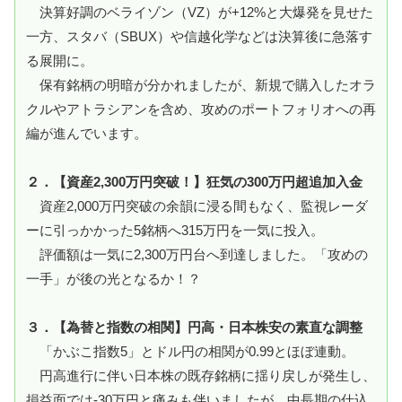
決算好調のベライゾン（VZ）が+12%と大爆発を見せた
一方、スタバ（SBUX）や信越化学などは決算後に急落す
る展開に。
保有銘柄の明暗が分かれましたが、新規で購入したオラ
クルやアトラシアンを含め、攻めのポートフォリオへの再
編が進んでいます。
２．【資産2,300万円突破！】狂気の300万円超追加入金
資産2,000万円突破の余韻に浸る間もなく、監視レーダ
ーに引っかかった5銘柄へ315万円を一気に投入。
評価額は一気に2,300万円台へ到達しました。「攻めの
一手」が後の光となるか！？
３．【為替と指数の相関】円高・日本株安の素直な調整
「かぶこ指数5」とドル円の相関が0.99とほぼ連動。
円高進行に伴い日本株の既存銘柄に揺り戻しが発生し、
損益面では-30万円と痛みも伴いましたが、中長期の仕込