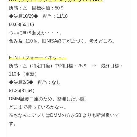
所感：△ 目標株価：50＄
◆決算10/29◆ 配当：11/18
60.68(59.16)
ついに60＄超えか・・・。
含み益+110％、旧NISA終了が近づく、考えどころ。
FTNT（フォーティネット）
所感：△（特定口座）中間目標：75＄ ⇒ 最終目標：
110＄（更新）
◆決算2/5◆ 配当：なし
81.26(81.64）
DMM証券口座のため、整理したい感。
どこまで持っているかな～。
※ちなみにアプリはDMMの方がSBIよりも断然良いで
す。