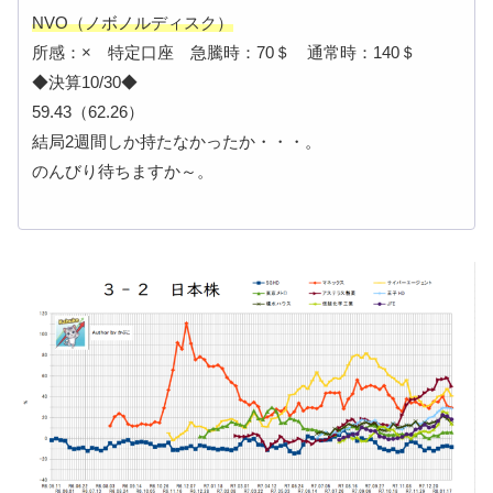
NVO（ノボノルディスク）
所感：× 特定口座 急騰時：70＄ 通常時：140＄
◆決算10/30◆
59.43（62.26）
結局2週間しか持たなかったか・・・。
のんびり待ちますか～。