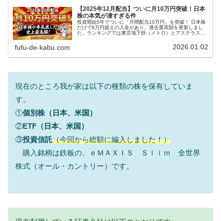
【2025年12月配当】ついに月10万円突破！日本
株の本気が凄すぎる件
投資開始5年でついに「月間配当10万円」を突破！ 日本株
だけで8万円超えの入金があり、過去最高額を更新しまし
た。ランキングでは東京地下鉄（メトロ）とアステラス製
薬が急上昇。届いた優待乗車証の使い道や、ETF・米国株
を含めた12月の全記録を公開します。
2026.01.02
fufu-de-kabu.com
現在のところ我が家は以下の種類の株を保有していま
す。
①
個別株（日本、米国）
②
ETF（日本、米国）
③
投資信託
（今回から総額に編入しました！）
購入銘柄は鉄板の、ｅＭＡＸＩＳ Ｓｌｉｍ 全世界
株式（オール・カントリー）です。