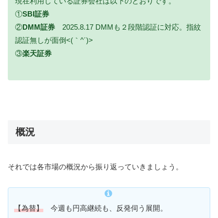
現在利用している証券会社は以下のとおりです。
①
SBI証券
②
DMM証券
2025.8.17 DMMも２段階認証に対応。指紋
認証無しが面倒<(｀^´)>
③
楽天証券
概況
それでは各市場の概況から振り返っていきましょう。
【為替】
今週も円高継続も、反発伺う展開。