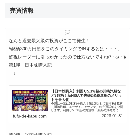
売買情報
なんと過去最大級の投資がここで発生！
5銘柄300万円超をこのタイミングでINするとは・・・。
監視レーダーに引っかかったので仕方ないですね(/・ω・)/
第1弾 日本株購入記
↓
【日本株購入】利回り5.3%超の川崎汽船な
ど3銘柄！新NISAで夫婦2名義運用のメリッ
トを最大化
今週は一気に5銘柄を購入！第1弾として日本株3銘柄
（川崎汽船、エーザイ、アサンテ）の売買詳細を公開
します。利回り5.3%超の海運株、新薬の爆発力に期
待するエーザイ、安定優待のアサンテをなぜ今買った
2026.01.31
fufu-de-kabu.com
のか？夫婦2名義運用での「100株の壁」突破術や、
目標株価、新NISA活用のポイントを「かぶこ」が解
説します。