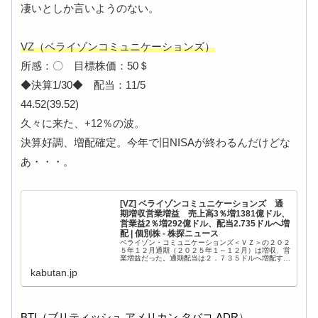
凄いとしか言いようのない。
VZ（ベライゾンコミュニケーションズ）
所感：〇 目標株価：50＄
◆決算1/30◆ 配当：11/5
44.52(39.52)
久々に来た、+12％の波。
決算好調、増配確定。今年で旧NISAが終わるんだけどな
あ・・・。
[VZ] ベライゾンコミュニケーションズ 通
期増収営業増益 売上高3％増1381億ドル、
営業益2％増292億ドル、配当2.735ドルへ増
配 | 個別株 - 株探ニュース
ベライゾン・コミュニケーションズ＜ＶＺ＞の２０２
５年１２月通期（２０２５年１～１２月）は増収、営
業増益だった。通期配当は２．７３５ドルへ増配す
る。 米現地１月３０日の通常取引開始前に公開され
kabutan.jp
た８－Ｋ（重要事項報告書）によると・・・。
BTI（ブリティッシュ アメリカン タバコ ADR
）