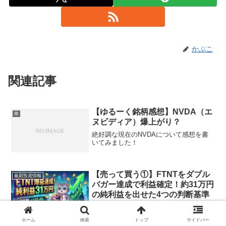
かぶこ
関連記事
【ゆるーく銘柄感想】NVDA（エ
株
ヌビディア）爆上がり？
絶好調な現在のNVDAについて感想を書
いてみました！
【売って買う①】FTNTをダブル
最新投資情報
バガー達成で利益確定！約31万円
の純利益を出せた4つの判断基準
2023年に仕込んだ米国株フォーティネッ
ト（FTNT）が株価2倍のダブルバガーを
ホーム
検索
トップ
サイドバー
達成！ドル建て成長＋円安の恩恵で、税