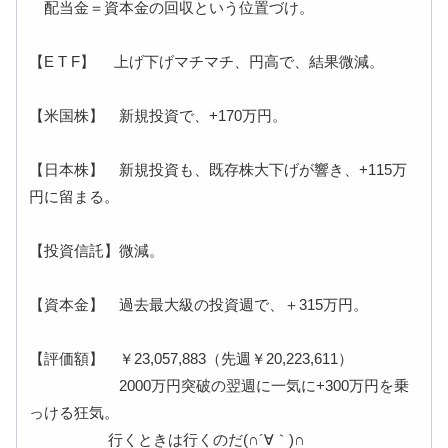
配当金＝資本金の回収という位置づけ。
【E T F】 上げ下げマチマチ、円高で、結果微減。
【米国株】 新規投資で、+170万円。
【日本株】 新規投資も、既存株大下げが響き、+115万
円に留まる。
【投資信託】微減。
【資本金】 過去最大級の投資週で、＋315万円。
【評価額】 ￥23,057,883（先週￥20,223,611）
2000万円突破の翌週に一気に+300万円を乗
っける狂気。
行くときは行くのだ(∩´∀｀)∩