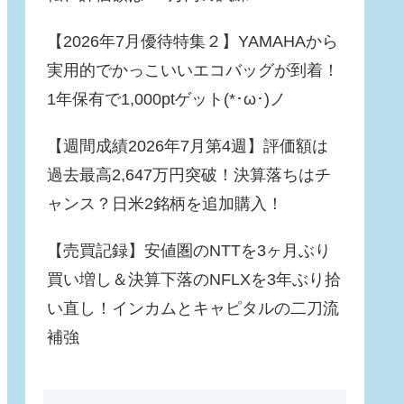
【2026年7月優待特集２】YAMAHAから
実用的でかっこいいエコバッグが到着！
1年保有で1,000ptゲット(*･ω･)ノ
【週間成績2026年7月第4週】評価額は
過去最高2,647万円突破！決算落ちはチ
ャンス？日米2銘柄を追加購入！
【売買記録】安値圏のNTTを3ヶ月ぶり
買い増し＆決算下落のNFLXを3年ぶり拾
い直し！インカムとキャピタルの二刀流
補強