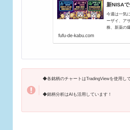
新NIS
今週は一気に
ーザイ、アサ
株、新薬の
買ったのか？
fufu-de-kabu.com
価、新NIS
◆各銘柄のチャートはTradingViewを使用
◆銘柄分析はAIも活用しています！