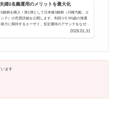
Aで夫婦2名義運用のメリットを最大化
5銘柄を購入！第1弾として日本株3銘柄（川崎汽船、エ
ンテ）の売買詳細を公開します。利回り5.3%超の海運
爆発力に期待するエーザイ、安定優待のアサンテをなぜ今
夫婦2名義運用での「100株の壁」突破術や、目標株
2026.01.31
A活用のポイントを「かぶこ」が解説します。
しています