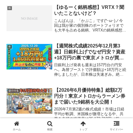
ラクルの決算急落や東京地下鉄の地獄に
耐えつつ、オリコンのTOB案内など今週
【ゆるーく銘柄感想】VRTX？聞
株
の動きをまとめます。
いたことないけど？
こんばんは、「かぶこ」です(*･ω･)ノ今
回は我が家の個別株のポートフォリオで
も大半を占める銘柄、VRTXの銘柄感想を
書きたいと思います。現在の保有状況を
書きつつも、自分自身の勉強のためにも
イロイロ調べてみたいと思います！＃
【週間株式成績2025年12月第3
株
１ VRTXって...
週】日銀利上げでなぜ円安？資産
+18万円の裏で東京メトロが買値
±0へ…
日銀利上げ発表も週末は157円台の円安
へ。為替ブーストで評価額は+18万円と続
伸しましたが、日本株は失速ぎみ。絶好
調で高値を狙うアステラス製薬と、つい
に買値付近まで調整した東京地下鉄（メ
トロ）の明暗など、12月第3週の全成績を
【2026年6月優待特集】総額2万
優待特集
公開します。
円分！東京メトロからラーメン券
まで届いた9銘柄を大公開！
2026年7月第2週の株式成績！市場は日経
平均が軟調、米国株が微増となる中、共
働き夫婦の総資産は26,173,710円（前週
比＋40万円）へ。急騰したNVDAや、連
騰で＋50%台に乗せたサイバー等の恩恵
ホーム
検索
トップ
サイドバー
を受け、過去最高額＆最高益をダブルで