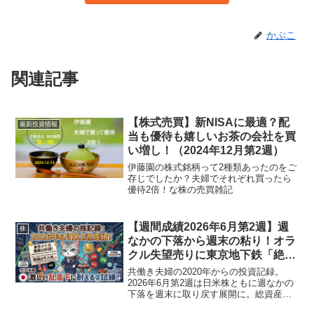
かぶこ
関連記事
【株式売買】新NISAに最適？配
最新投資情報
当も優待も嬉しいお茶の会社を買
い増し！（2024年12月第2週）
伊藤園の株式銘柄って2種類あったのをご
存じでしたか？夫婦でそれぞれ買ったら
優待2倍！な株の売買雑記
【週間成績2026年6月第2週】週
株
なかの下落から週末の粘り！オラ
クル失望売りに東京地下鉄「絶賛
地獄中」でもガチホで耐える週
共働き夫婦の2020年からの投資記録。
2026年6月第2週は日米株ともに週なかの
下落を週末に取り戻す展開に。総資産は
2,590万円、損益はプラス1,054万円。オ