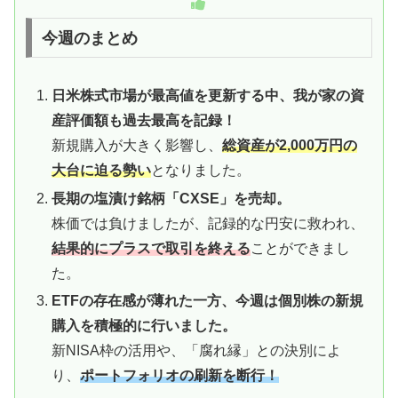
今週のまとめ
日米株式市場が最高値を更新する中、我が家の資
産評価額も過去最高を記録！
新規購入が大きく影響し、
総資産が2,000万円の
大台に迫る勢い
となりました。
長期の塩漬け銘柄「CXSE」を売却。
株価では負けましたが、記録的な円安に救われ、
結果的にプラスで取引を終える
ことができまし
た。
ETFの存在感が薄れた一方、今週は個別株の新規
購入を積極的に行いました。
新NISA枠の活用や、「腐れ縁」との決別によ
り、
ポートフォリオの刷新を断行！