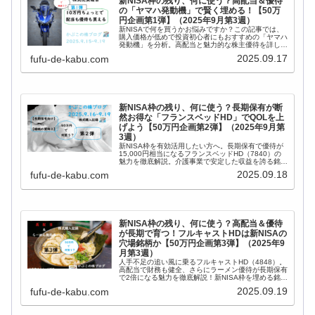
新NISA枠の残り、何に使う？高配当＆優待
の「ヤマハ発動機」で賢く埋める！【50万
円企画第1弾】（2025年9月第3週）
新NISAで何を買うかお悩みですか？この記事では、
購入価格が低めで投資初心者にもおすすめの「ヤマハ
発動機」を分析。高配当と魅力的な株主優待を詳しく
解説します。50万円企画第1弾として、売買の理由も
2025.09.17
fufu-de-kabu.com
公開！
新NISA枠の残り、何に使う？長期保有が断
然お得な「フランスベッドHD」でQOLを上
げよう【50万円企画第2弾】（2025年9月第
3週）
新NISA枠を有効活用したい方へ。長期保有で優待が
15,000円相当になるフランスベッドHD（7840）の
魅力を徹底解説。介護事業で安定した収益を誇る銘柄
で、賢くQOLを上げていきましょう。
2025.09.18
fufu-de-kabu.com
新NISA枠の残り、何に使う？高配当＆優待
が長期で育つ！フルキャストHDは新NISAの
穴場銘柄か【50万円企画第3弾】（2025年9
月第3週）
人手不足の追い風に乗るフルキャストHD（4848）。
高配当で財務も健全、さらにラーメン優待が長期保有
で2倍になる魅力を徹底解説！新NISA枠を埋める銘柄
を探している方は必見です。
2025.09.19
fufu-de-kabu.com