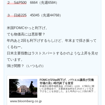
２ S&P500
6664（先週6584）
３ 日経225
45045（先週44768）
米国FOMCやっと利下げ。
でも物価高には悪影響？
年内あと2回も利下げするらしけど、年末まで揺さ振って
くるねー。
日米主要指数はラストスパートするかのような上昇を見せ
ています。
弾け間際？（いつもの）
FOMCが25bp利下げ、パウエル議長が労働
市場の良い時代終了を宣言
米連邦公開市場委員会（FOMC）は16、17両日に開
いた定例会合で、主要政策金利を0.25ポイント引き
下げることを決定した。また年内さらに２回の利下げ
を予想した。ホワイトハウスは数カ月にわたり、金融
当局に利下げを強く要求してきた。
www.bloomberg.co.jp