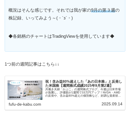
概況はそんな感じです。それでは我が家の
9月の第３週
の
株記録、いってみよう～(・´з`・)
◆各銘柄のチャートはTradingViewを使用しています◆
1つ前の週間記事はこちら↓↓
祝！含み益80%超えした「あの日本株」と反発し
た米国株【週間株式成績2025年9月第2週】
共働き夫婦「かぶこ」の週間株式ブログ。今週は日米市場
が急騰し、評価額が1週間で33万円アップ！NVDA・AMD
の反発や、含み益80%超えの個別株など、好調な資産状況
を公開します。
2025.09.14
fufu-de-kabu.com