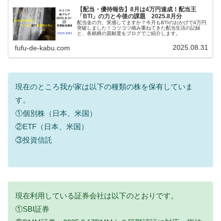
【配当・優待報告】8月は4万円達成！配当王
「BTI」の力と今後の課題 2025.8月分
配当金の力、実感してますか？今月もBTIのおかげで4万円
突破しました！コツコツ積み重ねてきた配当生活の記録
と、各銘柄の貢献度をブログでご紹介します。
2025.08.31
fufu-de-kabu.com
現在のところ我が家は以下の種類の株を保有していま
す。
①個別株（日本、米国）
②ETF（日本、米国）
③投資信託
現在利用している証券会社は以下のとおりです。
①SBI証券