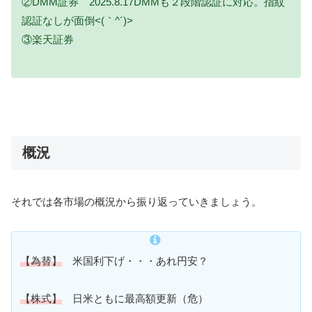
②DMM証券 2025.8.17DMMも２段階認証に対応。指紋
認証なしが面倒<(｀^´)>
③楽天証券
概況
それでは各市場の概況から振り返っていきましょう。
【為替】
米国利下げ・・・あれ円安？
【株式】
日米ともに最高額更新（危）