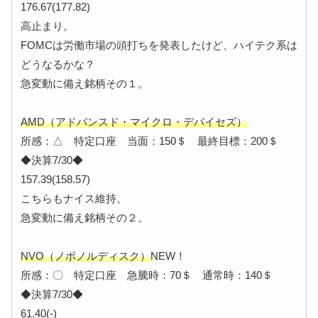
176.67(177.82)
高止まり。
FOMCは労働市場の頭打ちを発表したけど、ハイテク系は
どうなるかな？
急変動に備え銘柄その１。
AMD（アドバンスド・マイクロ・デバイセズ）
所感：△ 特定口座 当面：150＄ 最終目標：200＄
◆決算7/30◆
157.39(158.57)
こちらもナイス維持。
急変動に備え銘柄その２。
NVO（ノボノルディスク）
NEW！
所感：〇 特定口座 急騰時：70＄ 通常時：140＄
◆決算7/30◆
61.40(-)