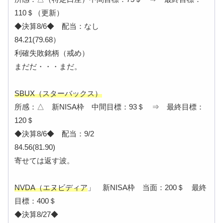
110＄（更新）
◆決算8/6◆ 配当：なし
84.21(79.68）
利確失敗銘柄（戒め）
まだだ・・・まだ。
SBUX（スターバックス）
所感：△ 新NISA枠 中間目標：93＄ ⇒ 最終目標：
120＄
◆決算8/6◆ 配当：9/2
84.56(81.90)
寄せては返す波。
NVDA（エヌビディア
」 新NISA枠 当面：200＄ 最終
目標：400＄
◆決算8/27◆