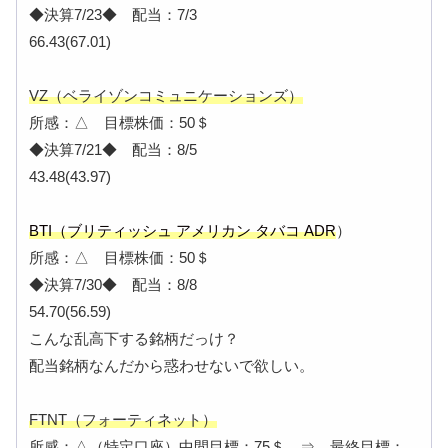
◆決算7/23◆ 配当：7/3
66.43(67.01)
VZ（ベライゾンコミュニケーションズ）
所感：△ 目標株価：50＄
◆決算7/21◆ 配当：8/5
43.48(43.97)
BTI（ブリティッシュ アメリカン タバコ ADR
）
所感：△ 目標株価：50＄
◆決算7/30◆ 配当：8/8
54.70(56.59)
こんな乱高下する銘柄だっけ？
配当銘柄なんだから惑わせないで欲しい。
FTNT（フォーティネット）
所感：△（特定口座）中間目標：75＄ ⇒ 最終目標：