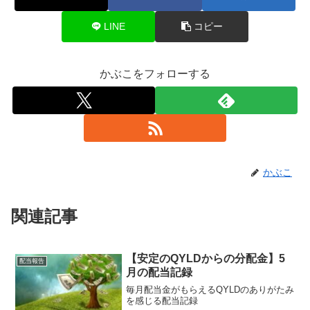
LINE
コピー
かぶこをフォローする
かぶこ
関連記事
【安定のQYLDからの分配金】5
配当報告
月の配当記録
毎月配当金がもらえるQYLDのありがたみ
を感じる配当記録