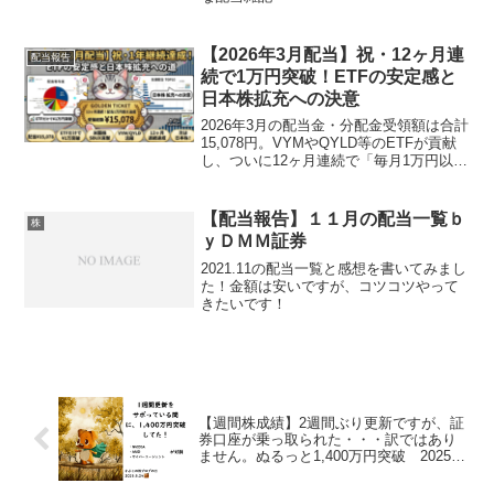
【2026年3月配当】祝・12ヶ月連
配当報告
続で1万円突破！ETFの安定感と
日本株拡充への決意
2026年3月の配当金・分配金受領額は合計
15,078円。VYMやQYLD等のETFが貢献
し、ついに12ヶ月連続で「毎月1万円以上
の配当」を達成しました。米国株・ETF
による安定した入金サイクルを確認しつ
つ、日本株の空白月を埋める今後の戦略
【配当報告】１１月の配当一覧ｂ
株
についても考察します。
ｙＤＭＭ証券
2021.11の配当一覧と感想を書いてみまし
た！金額は安いですが、コツコツやって
きたいです！
【週間株成績】2週間ぶり更新ですが、証
券口座が乗っ取られた・・・訳ではあり
ません。ぬるっと1,400万円突破 2025年
5月第4週