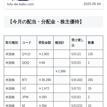
2025.05.04
fufu-de-kabu.com
【今月の配当・分配金・株主優待】
受け渡し
取引種別
コード
受取金額
種別計
数量
日
米国株
QYLD
￥2,802
5月1日
135
米国株
QQQ
￥94
5月2日
1
￥2,896
米国株
BTI
￥30,290
5月14日
265
米国株
VZ
￥1,672
5月7日
19
米国株
JPM
￥293
5月2日
2
米国株
NI
￥364
5月22日
10