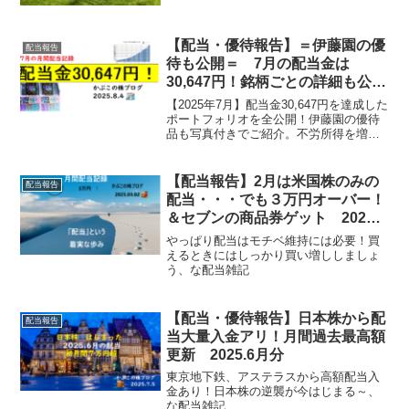
【配当・優待報告】＝伊藤園の優
配当報告
待も公開＝ 7月の配当金は
30,647円！銘柄ごとの詳細も公
開 2025.7月分
【2025年7月】配当金30,647円を達成した
ポートフォリオを全公開！伊藤園の優待
品も写真付きでご紹介。不労所得を増や
したい方はぜひご覧ください。
【配当報告】2月は米国株のみの
配当報告
配当・・・でも３万円オーバー！
＆セブンの商品券ゲット 2025.2
月分
やっぱり配当はモチベ維持には必要！買
えるときにはしっかり買い増ししましょ
う、な配当雑記
【配当・優待報告】日本株から配
配当報告
当大量入金アリ！月間過去最高額
更新 2025.6月分
東京地下鉄、アステラスから高額配当入
金あり！日本株の逆襲が今はじまる～、
な配当雑記