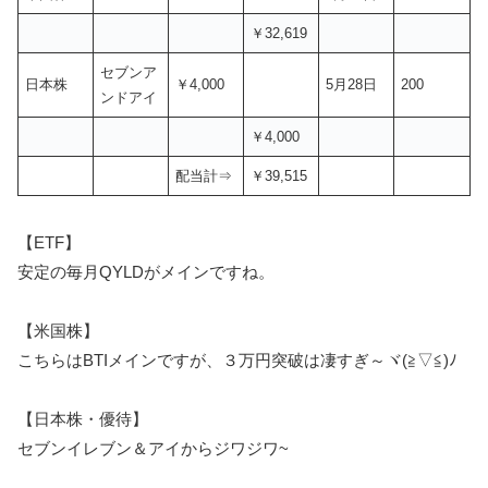
￥32,619
セブンア
日本株
￥4,000
5月28日
200
ンドアイ
￥4,000
配当計⇒
￥39,515
【ETF】
安定の毎月QYLDがメインですね。
【米国株】
こちらはBTIメインですが、３万円突破は凄すぎ～ヾ(≧▽≦)ﾉ
【日本株・優待】
セブンイレブン＆アイからジワジワ~