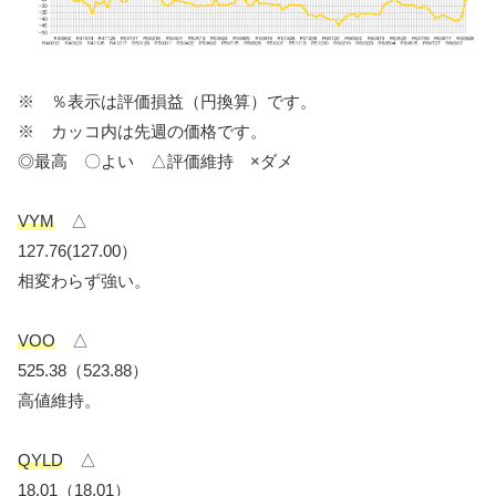
※ ％表示は評価損益（円換算）です。
※ カッコ内は先週の価格です。
◎最高 〇よい △評価維持 ×ダメ
VYM
△
127.76(127.00）
相変わらず強い。
VOO
△
525.38（523.88）
高値維持。
QYLD
△
18.01（18.01）