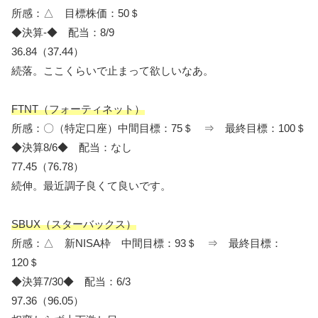
所感：△ 目標株価：50＄
◆決算-◆ 配当：8/9
36.84（37.44）
続落。ここくらいで止まって欲しいなあ。
FTNT（フォーティネット）
所感：〇（特定口座）中間目標：75＄ ⇒ 最終目標：100＄
◆決算8/6◆ 配当：なし
77.45（76.78）
続伸。最近調子良くて良いです。
SBUX（スターバックス）
所感：△ 新NISA枠 中間目標：93＄ ⇒ 最終目標：
120＄
◆決算7/30◆ 配当：6/3
97.36（96.05）