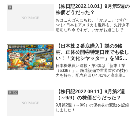
【株日記2022.10.01】9月第5週の
株
株価どうだった？
おはこんばんにちわ、「かぶこ」です(*･
ω･)ノ日本もアメリカも世界も、先行き不
透明な昨今ですが、いかがお過ごしでし
ょうか。ではでは今回も1週間の値動きを
記録していきましょ～(≧◇≦)【為替変
動】144.74円（先週143.34円）先週の
【日本株２番底購入】謎の6銘
最新投資情報
為...
柄、正体公開④特定口座でも欲し
い！「文化シヤッター」をNISA
枠超えで強行購入した理由と窓埋
日本株爆買い連載・第3弾は「新東工業
め戦略
（6339）」。鋳造設備で世界首位の技術
力を持ち、配当利回り4.41%と高水準。
さらに継続保有でランクアップするQUO
カード優待も魅力。暴落でPBR0.42倍ま
で叩き売られた渋い実力派銘柄を、夫婦
【株日記2022.09.11】9月第2週
株日記
で100株ずつ新NISAへ迎え入れた投資判
（～9/9）の株価どうだった？
断を解説します。
9月第2週（～9/9）の保有株の変動を記録
しました！