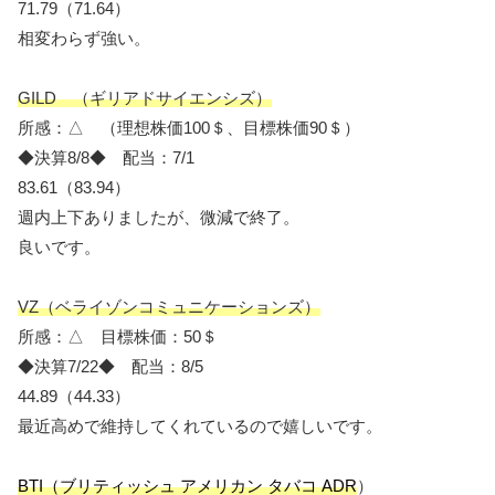
71.79（71.64）
相変わらず強い。
GILD （ギリアドサイエンシズ）
所感：△ （理想株価100＄、目標株価90＄）
◆決算8/8◆ 配当：7/1
83.61（83.94）
週内上下ありましたが、微減で終了。
良いです。
VZ（ベライゾンコミュニケーションズ）
所感：△ 目標株価：50＄
◆決算7/22◆ 配当：8/5
44.89（44.33）
最近高めで維持してくれているので嬉しいです。
BTI（ブリティッシュ アメリカン タバコ ADR
）