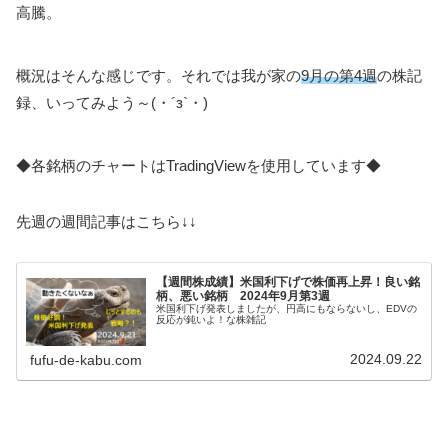
高騰。
概況はそんな感じです。それでは我が家の
9月の第4週
の株記
録、いってみよう～(・´з`・)
◆各銘柄のチャートはTradingViewを使用しています◆
先週の週間記事はこちら↓↓
【週間株成績】米国利下げで株価再上昇！良い銘
柄、悪い銘柄 2024年9月第3週
米国利下げ発表しましたが、円高にもならないし、EDVの
反応が鈍いよ！な株雑記
2024.09.22
fufu-de-kabu.com