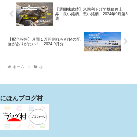
【週間株成績】米国利下げで株価再上
昇！良い銘柄、悪い銘柄 2024年9月第3
週
【配当報告】月間１万円割れもVYMの配
当がありがたい！ 2024.9月分
ホーム
株
にほんブログ村