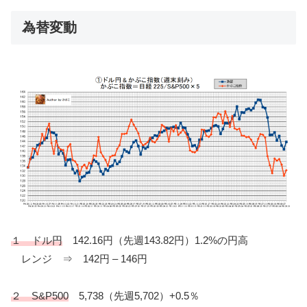
為替変動
１ ドル円
142.16円（先週143.82円）1.2%の円高
レンジ ⇒ 142円 – 146円
２ S&P500
5,738（先週5,702）+0.5％