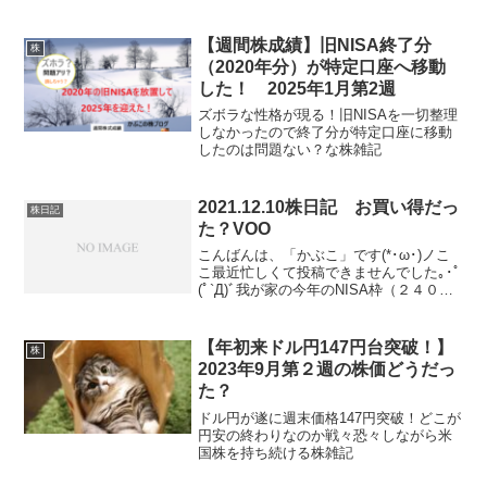
【週間株成績】旧NISA終了分
株
（2020年分）が特定口座へ移動
した！ 2025年1月第2週
ズボラな性格が現る！旧NISAを一切整理
しなかったので終了分が特定口座に移動
したのは問題ない？な株雑記
2021.12.10株日記 お買い得だっ
株日記
た？VOO
こんばんは、「かぶこ」です(*･ω･)ノこ
こ最近忙しくて投稿できませんでした｡･ﾟ
(ﾟ`Д)ﾞ我が家の今年のNISA枠（２４０万
円分）もほぼ使い切ったので、基本様子
見の昨今です。時間とか、お題がないと
きはブログのモチベ維持のために日記と
【年初来ドル円147円台突破！】
株
して...
2023年9月第２週の株価どうだっ
た？
ドル円が遂に週末価格147円突破！どこが
円安の終わりなのか戦々恐々しながら米
国株を持ち続ける株雑記