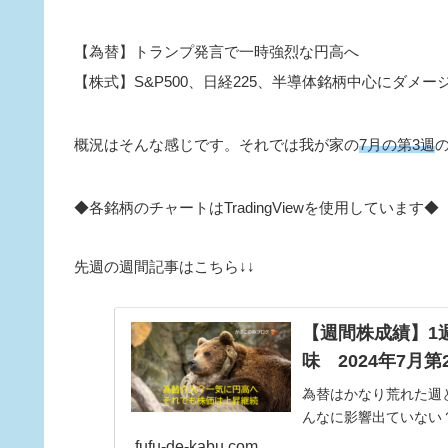
【為替】トランプ発言で一時強烈な円高へ
【株式】S&P500、日経225、半導体銘柄中心にダメー
概況はそんな感じです。それでは我が家の
7月の第3週
の
◆各銘柄のチャートはTradingViewを使用しています◆
先週の週間記事はこちら↓↓
【週間株成績】1
味 2024年7月第
為替はかなり荒れた週
んなに影響出ていない
fufu-de-kabu.com