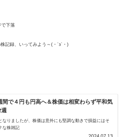
ジで下落
株記録、いってみよう～(・´з`・)
週間で４円も円高へ＆株価は相変わらず平和気
2週
となりましたが、株価は意外にも堅調な動きで損益にはそ
？な株雑記
2024.07.13