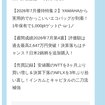
【2026年7月優待特集２】YAMAHAから
実用的でかっこいいエコバッグが到着！
1年保有で1,000ptゲット(*･ω･)ノ
【週間成績2026年7月第4週】評価額は
過去最高2,647万円突破！決算落ちはチ
ャンス？日米2銘柄を追加購入！
【売買記録】安値圏のNTTを3ヶ月ぶり
買い増し＆決算下落のNFLXを3年ぶり拾
い直し！インカムとキャピタルの二刀流
補強