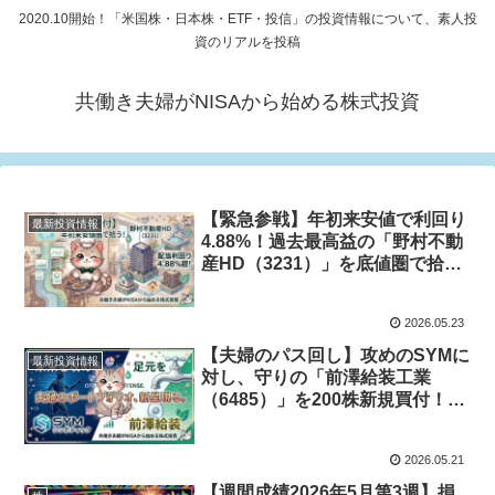
2020.10開始！「米国株・日本株・ETF・投信」の投資情報について、素人投
資のリアルを投稿
共働き夫婦がNISAから始める株式投資
【緊急参戦】年初来安値で利回り
最新投資情報
4.88%！過去最高益の「野村不動
産HD（3231）」を底値圏で拾い
上げた5つの理由
2026.05.23
【夫婦のパス回し】攻めのSYMに
最新投資情報
対し、守りの「前澤給装工業
（6485）」を200株新規買付！選
んだ5つの理由
2026.05.21
【週間成績2026年5月第3週】損