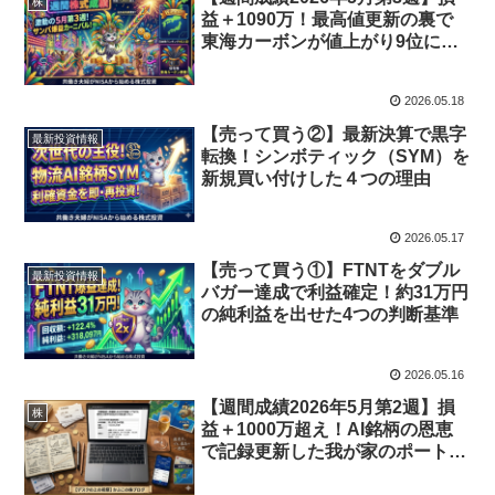
株
益＋1090万！最高値更新の裏で
東海カーボンが値上がり9位に大
暴騰！
2026.05.18
【売って買う②】最新決算で黒字
最新投資情報
転換！シンボティック（SYM）を
新規買い付けした４つの理由
2026.05.17
【売って買う①】FTNTをダブル
最新投資情報
バガー達成で利益確定！約31万円
の純利益を出せた4つの判断基準
2026.05.16
【週間成績2026年5月第2週】損
株
益＋1000万超え！AI銘柄の恩恵
で記録更新した我が家のポートフ
ォリオ公開