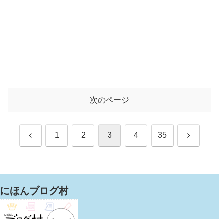
次のページ
前
次
1
2
3
4
35
へ
へ
にほんブログ村