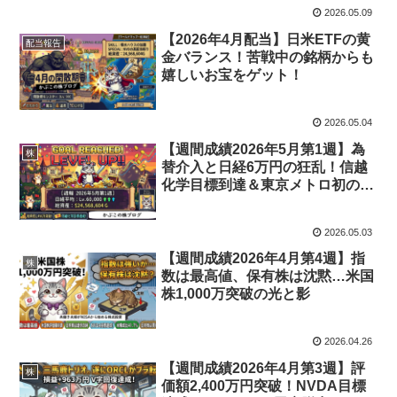
2026.05.09
【2026年4月配当】日米ETFの黄
配当報告
金バランス！苦戦中の銘柄からも
嬉しいお宝をゲット！
2026.05.04
【週間成績2026年5月第1週】為
株
替介入と日経6万円の狂乱！信越
化学目標到達＆東京メトロ初の含
み損！？
2026.05.03
【週間成績2026年4月第4週】指
株
数は最高値、保有株は沈黙…米国
株1,000万突破の光と影
2026.04.26
【週間成績2026年4月第3週】評
株
価額2,400万円突破！NVDA目標