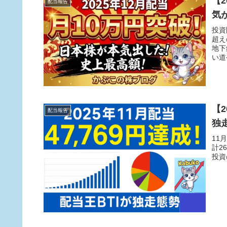
【
配当報告
気
投資
超え
地下
い道
【2
配当報告
独
11
計2
投資