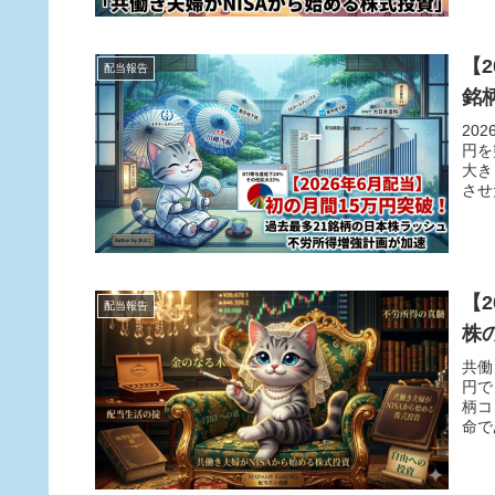
【
配当報告
銘
20
円を
大き
させ
【
配当報告
株
共働
円で
柄コ
命で