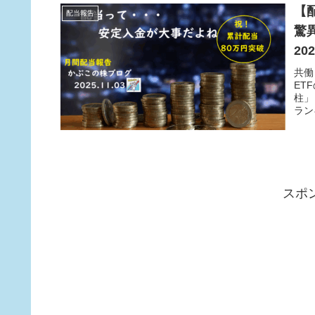
【
配当報告
驚
20
共働
ET
柱」
ラン
スポ