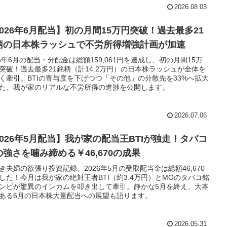
2026.08.03
2026年6月配当】初の月間15万円突破！過去最多21
柄の日本株ラッシュで不労所得増強計画が加速
26年6月の配当・分配金は総額159,061円を達成し、初の月間15万
突破！過去最多21銘柄（計14.2万円）の日本株ラッシュが全体を
く牽引。BTIの寄与度を下げつつ「その他」の分散先を33%へ拡大
た、我が家のリアルな不労所得の進捗を公開します。
2026.07.06
2026年5月配当】我が家の配当王BTIが独走！タバコ
の強さを噛み締める￥46,670の成果
き夫婦の欲張り投資記録。2026年5月の受取配当金は総額46,670
した！今月は我が家の絶対王者BTI（約3.4万円）とMOのタバコ銘
ンビが驚異のインカムを叩き出して牽引。静かな5月を終え、大本
ある6月の日本株大量配当への展望も語ります。
2026.05.31