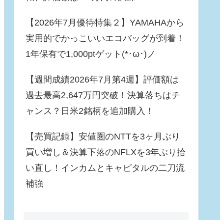
【2026年7月優待特集２】YAMAHAから
実用的でかっこいいエコバッグが到着！
1年保有で1,000ptゲット(*･ω･)ノ
【週間成績2026年7月第4週】評価額は
過去最高2,647万円突破！決算落ちはチ
ャンス？日米2銘柄を追加購入！
【売買記録】安値圏のNTTを3ヶ月ぶり
買い増し＆決算下落のNFLXを3年ぶり拾
い直し！インカムとキャピタルの二刀流
補強