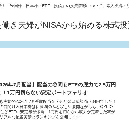
10開始！「米国株・日本株・ETF・投信」の投資情報について、素人投資の
共働き夫婦がNISAから始める株式投
2026年7月配当】配当の谷間もETFの底力で2.5万円
え！1万円切らない安定ポートフォリオ
き夫婦の2026年7月受取配当金・分配金は総額25,734円でした！
の谷間月＆日本株は伊藤園のみと寂しい展開ながらも、QYLDや
OなどETFの安定感が爆発。1万円を切らない底力が定着した我が
リアルな配当実績とランキングを公開します！