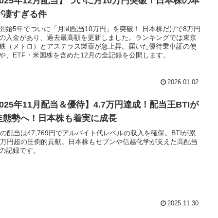
2025年12月配当】ついに月10万円突破！日本株の本
が凄すぎる件
開始5年でついに「月間配当10万円」を突破！ 日本株だけで8万円
の入金があり、過去最高額を更新しました。ランキングでは東京
鉄（メトロ）とアステラス製薬が急上昇。届いた優待乗車証の使
や、ETF・米国株を含めた12月の全記録を公開します。
2026.01.02
025年11月配当＆優待】4.7万円達成！配当王BTIが
走態勢へ！日本株も着実に成長
月の配当は47,769円でアルバイト代レベルの収入を確保。BTIが累
6万円超の圧倒的貢献。日本株もセブンや信越化学が支えた高配当
の記録です。
2025.11.30