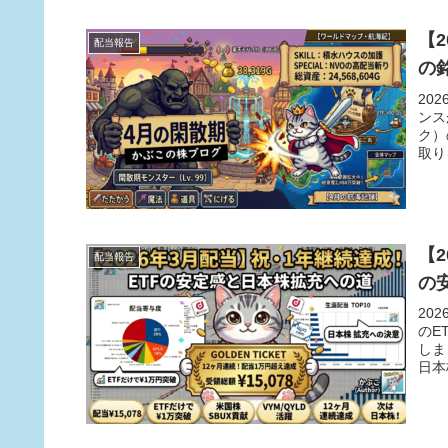
【
配当報告
の
20
ンス
ク）
取り
【
配当報告
の
20
のE
しま
日本