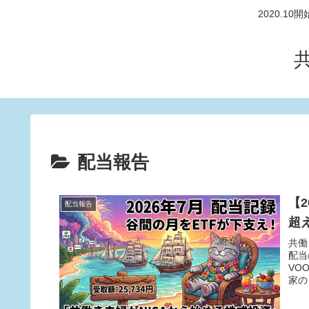
2020.
配当報告
【
配当報告
超
共働
配当
VO
家の