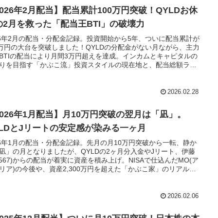
2026年2月配当】配当累計100万円突破！QYLDお休
の2月を救った「配当王BTI」の破壊力
26年2月の配当・分配金記録。投資開始から5年、ついに配当累計が
0万円の大台を突破しました！QYLDの分配金がない月ながら、主力
BTIの配当により月間3万円超えを達成。インカムとキャピタルの
りを目指す「かぶこ流」投資スタイルの現在地と、配当総額ラン
グの推移を詳しく公開します。
2026.02.28
2026年1月配当】月10万円突破の翌月は「凪」。
YLDとJリートの安定感が染みる一ヶ月
26年1月の配当・分配金記録。先月の月10万円突破から一転、静か
凪」の月となりましたが、QYLDの2ヶ月分入金やJリート、伊藤
2567)からの配当が着実に資産を積み上げ。NISAで仕込んだMO(ア
リア)の今後や、資産2,300万円を超えた「かぶこ家」のリアルな
カムゲイン状況を公開します。
2026.02.06