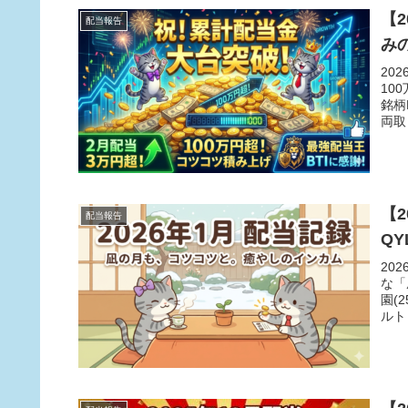
【
配当報告
み
20
10
銘柄
両取
キン
【
配当報告
Q
20
な「
園(
ルト
イン