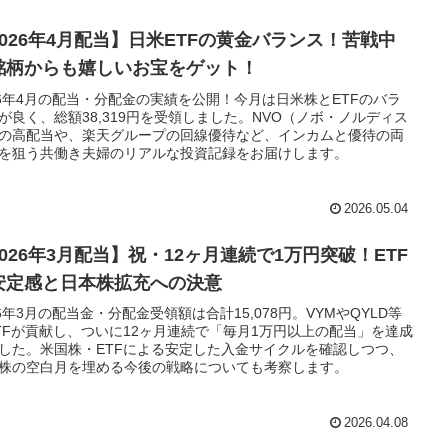
2026年4月配当】日米ETFの黄金バランス！苦戦中
銘柄からも嬉しいお宝をゲット！
26年4月の配当・分配金の実績を公開！今月は日米株とETFのバラ
が良く、総額38,319円を受領しました。NVO（ノボ・ノルディス
の高配当や、楽天グループの回線優待など、インカムと優待の両
を狙う共働き夫婦のリアルな投資記録をお届けします。
2026.05.04
2026年3月配当】祝・12ヶ月連続で1万円突破！ETF
安定感と日本株拡充への決意
26年3月の配当金・分配金受領額は合計15,078円。VYMやQYLD等
TFが貢献し、ついに12ヶ月連続で「毎月1万円以上の配当」を達成
した。米国株・ETFによる安定した入金サイクルを確認しつつ、
株の空白月を埋める今後の戦略についても考察します。
2026.04.08