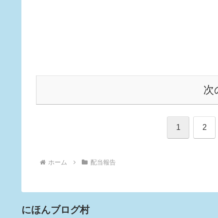
次
1
2
ホーム
配当報告
にほんブログ村