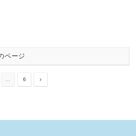
のページ
次
…
6
へ